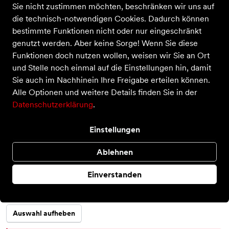
Sie nicht zustimmen möchten, beschränken wir uns auf
die technisch-notwendigen Cookies. Dadurch können
bestimmte Funktionen nicht oder nur eingeschränkt
genutzt werden. Aber keine Sorge! Wenn Sie diese
Funktionen doch nutzen wollen, weisen wir Sie an Ort
und Stelle noch einmal auf die Einstellungen hin, damit
Sie auch im Nachhinein Ihre Freigabe erteilen können.
Ghost Max 4
Alle Optionen und weitere Details finden Sie in der
Datenschutzerklärung
.
Preis
160,00 €
inkl. MwSt.,
zzgl. Versandkosten
Farbe
Einstellungen
Ablehnen
Größe
Einverstanden
42 ½ EU
43 EU
45 ½ EU
48 ½ EU
Auswahl aufheben