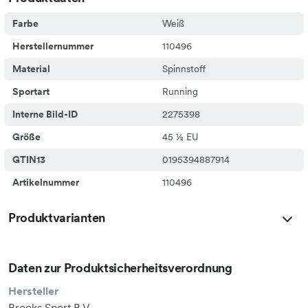
Struktur der Außensohle sorgt für ein verbessertes Abrollen
und eine höhere Dynamik.
Farbe
Weiß
Herstellernummer
110496
Material
Spinnstoff
Sportart
Running
Interne Bild-ID
2275398
Größe
45 ½ EU
GTIN13
0195394887914
Artikelnummer
110496
Produktvarianten
Daten zur Produktsicherheitsverordnung
Hersteller
Brooks Sport B.V.