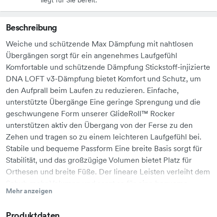
Beschreibung
Weiche und schützende Max Dämpfung mit nahtlosen
Übergängen sorgt für ein angenehmes Laufgefühl
Komfortable und schützende Dämpfung Stickstoff-injizierte
DNA LOFT v3-Dämpfung bietet Komfort und Schutz, um
den Aufprall beim Laufen zu reduzieren. Einfache,
unterstützte Übergänge Eine geringe Sprengung und die
geschwungene Form unserer GlideRoll™ Rocker
unterstützen aktiv den Übergang von der Ferse zu den
Zehen und tragen so zu einem leichteren Laufgefühl bei.
Stabile und bequeme Passform Eine breite Basis sorgt für
Stabilität, und das großzügige Volumen bietet Platz für
Orthesen und breite Füße. Der lineare Leisten verleiht dem
Schuh mehr Volumen und sorgt so für eine bequeme,
Mehr anzeigen
breitere Passform, die sich auch hervorragend für die
Verwendung von orthopädischen Einlagen eignet. Die neue
Produktdaten