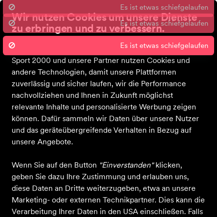
Es ist etwas schiefgelaufen
Wir nutzen Cookies um unsere Dienste
zu erbringen und zu verbessern.
Datenschutz - Sie entscheiden!
Sport 2000 und unsere Partner nutzen Cookies und
Bekleidung
Schuhe
Ausrüstung
Sale
Gutscheine
Blog
Über 
andere Technologien, damit unsere Plattformen
zuverlässig und sicher laufen, wir die Performance
nachvollziehen und Ihnen in Zukunft möglichst
relevante Inhalte und personalisierte Werbung zeigen
können. Dafür sammeln wir Daten über unsere Nutzer
und das geräteübergreifende Verhalten in Bezug auf
unsere Angebote.
Wenn Sie auf den Button
"Einverstanden"
klicken,
geben Sie dazu Ihre Zustimmung und erlauben uns,
diese Daten an Dritte weiterzugeben, etwa an unsere
Marketing- oder externen Technikpartner. Dies kann die
Verarbeitung Ihrer Daten in den USA einschließen. Falls