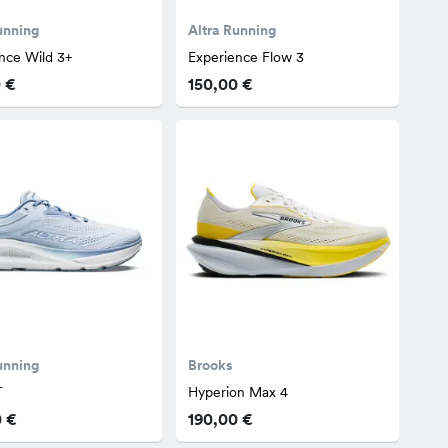
unning
Altra Running
nce Wild 3+
Experience Flow 3
 €
150,00 €
unning
Brooks
T
Hyperion Max 4
0 €
190,00 €