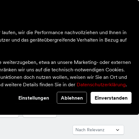
Kontrast
Mein Konto
Wunschliste
Warenkorb
Blog
Über uns
 laufen, wir die Performance nachvollziehen und Ihnen in
tzer und das geräteübergreifende Verhalten in Bezug auf
te weiterzugeben, etwa an unsere Marketing- oder externen
chränken wir uns auf die technisch-notwendigen Cookies.
unktionen doch nutzen wollen, weisen wir Sie an Ort und
d weitere Details finden Sie in der
Datenschutzerklärung
.
Einstellungen
Ablehnen
Einverstanden
pe
Marke