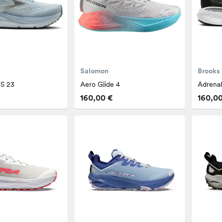
Salomon
Brooks
TS 23
Aero Glide 4
Adrena
160,00 €
160,0