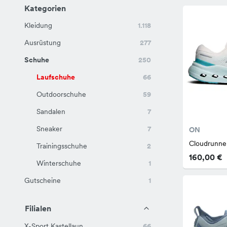
Kategorien
Kleidung
1.118
Ausrüstung
277
Schuhe
250
Laufschuhe
66
Outdoorschuhe
59
Sandalen
7
Sneaker
7
ON
Cloudrunne
Trainingsschuhe
2
160,00 €
Winterschuhe
1
Gutscheine
1
Filialen
X-Sport Kastellaun
66