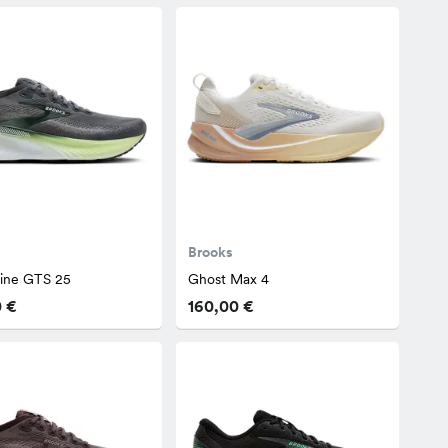
Brooks
line GTS 25
Ghost Max 4
0 €
160,00 €