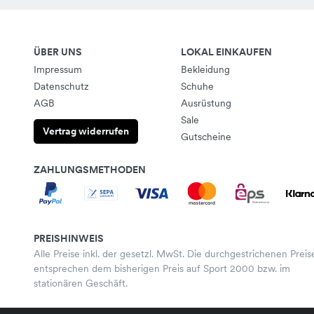
ÜBER UNS
LOKAL EINKAUFEN
Impressum
Bekleidung
Datenschutz
Schuhe
AGB
Ausrüstung
Sale
Vertrag widerrufen
Gutscheine
ZAHLUNGSMETHODEN
PREISHINWEIS
Alle Preise inkl. der gesetzl. MwSt. Die durchgestrichenen Preis
entsprechen dem bisherigen Preis auf Sport 2000 bzw. im
stationären Geschäft.