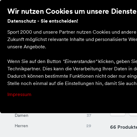
Wir nutzen Cookies um unsere Dienste 
Datenschutz - Sie entscheiden!
Bekleidung
Schuhe
Ausrüstung
Sale
Guts
Sport 2000 und unsere Partner nutzen Cookies und andere T
Zukunft möglichst relevante Inhalte und personalisierte 
unsere Angebote.
Wenn Sie auf den Button
"Einverstanden"
klicken, geben Si
Einkaufen bei X-Sport Kastellaun
Schuhe
Laufschuhe
Technikpartner. Dies kann die Verarbeitung Ihrer Daten in
Laufschuhe
Dadurch können bestimmte Funktionen nicht oder nur einge
Stelle noch einmal auf die Einstellungen hin, damit Sie auc
Impressum
Für Sie und Ihn
F
Damen
37
Herren
29
66 Produkt