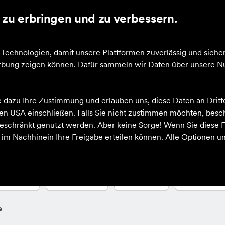
zu erbringen und zu verbessern.
cheine
echnologien, damit unsere Plattformen zuverlässig und sicher
Werbung zeigen können. Dafür sammeln wir Daten über unsere Nu
e dazu Ihre Zustimmung und erlauben uns, diese Daten an Drit
 den USA einschließen. Falls Sie nicht zustimmen möchten, bes
schränkt genutzt werden. Aber keine Sorge! Wenn Sie diese F
h im Nachhinein Ihre Freigabe erteilen können. Alle Optionen un
arbe
Sportart
Größe
Altersgrup
e