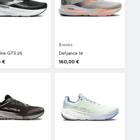
Brooks
line GTS 25
Defyance 14
0 €
160,00 €