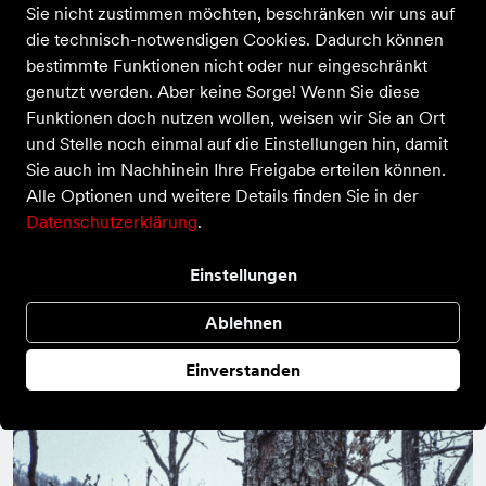
Sie nicht zustimmen möchten, beschränken wir uns auf
nachsteht. Dafür hat Stefan Hiester gesorgt und im
die technisch-notwendigen Cookies. Dadurch können
letzten Jahr viel Zeit damit verbracht, den Weg neu
bestimmte Funktionen nicht oder nur eingeschränkt
zu präparieren und auszuschildern. Der Felsenweg
genutzt werden. Aber keine Sorge! Wenn Sie diese
ist in erster Linie mit gelben Punkten, einem gelben
Funktionen doch nutzen wollen, weisen wir Sie an Ort
F oder mit Holzschildern auf denen ein F steht
und Stelle noch einmal auf die Einstellungen hin, damit
Sie auch im Nachhinein Ihre Freigabe erteilen können.
markiert.
Alle Optionen und weitere Details finden Sie in der
Datenschutzerklärung
.
Die sehr anspruchsvolle und absolut reizvolle
Strecke führt entlang des wunderschönen
Einstellungen
Dünnbachs. Mal weiter unten, mal ganz oben auf
der Höhe schlängelt sich der Weg vorbei an
Ablehnen
wundervollen Aussichtspunkten und Ruheplätzen.
Einverstanden