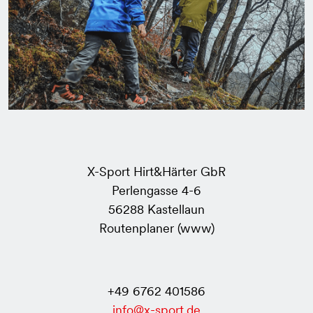
X-Sport Hirt&Härter GbR
Perlengasse 4-6
56288 Kastellaun
Routenplaner (www)
+49 6762 401586
info@x-sport.de