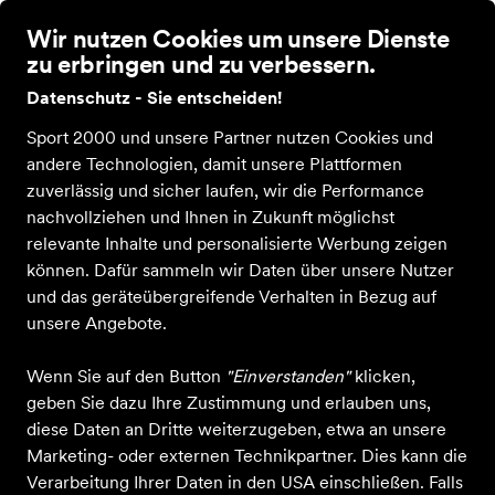
Wir nutzen Cookies um unsere Dienste
zu erbringen und zu verbessern.
Datenschutz - Sie entscheiden!
Sport 2000 und unsere Partner nutzen Cookies und
Bekleidung
Schuhe
Ausrüstung
Sale
Gutscheine
Blog
Über 
andere Technologien, damit unsere Plattformen
zuverlässig und sicher laufen, wir die Performance
nachvollziehen und Ihnen in Zukunft möglichst
Wandertipp: der Felsenweg
relevante Inhalte und personalisierte Werbung zeigen
bei Zilshausen
können. Dafür sammeln wir Daten über unsere Nutzer
und das geräteübergreifende Verhalten in Bezug auf
unsere Angebote.
Der "Felsenweg Zelse" ist ein
absoluter Geheimtipp.
Wenn Sie auf den Button
"Einverstanden"
klicken,
geben Sie dazu Ihre Zustimmung und erlauben uns,
diese Daten an Dritte weiterzugeben, etwa an unsere
Marketing- oder externen Technikpartner. Dies kann die
Ein Weg, der etwas in Vergessenheit geraten ist und
Verarbeitung Ihrer Daten in den USA einschließen. Falls
den viel gelobten Traumschleifen in absolut nichts