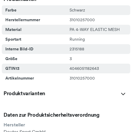
Farbe
Schwarz
Herstellernummer
31010257000
FRAUEN
Material
PA 4-WAY ELASTIC MESH
Sportart
Running
MÄNNER
Interne Bild-ID
2315188
Größe
3
GTIN13
4046051182643
Größe
Artikelnummer
31010257000
Brustumfang
Produktvarianten
Größe
Brustumfang
Daten zur Produktsicherheitsverordnung
Hersteller
XS
Deuter Sport GmbH