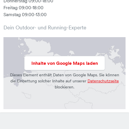
Donnerstag 09:00-18:00
modulare BefestitungskordelnStockhalterungbluesign(R)
Freitag 09:00-18:00
ProduktClimatePartner zertifiziertes ProduktGrüner Knopf-
Samstag 09:00-13:00
zertifiziertElastischer & verstellbarer Brustgurt
SignalpfeifeSteckfächerTrinksystem kompatibel (1,5 L)Ohne
Dein Outdoor- und Running-Experte
PFAS hergestelltSchnell trocknendes Material Seitlicher
ZugangWaschbarReißverschlusstasche
hintenSchulterträgertaschen mit
ReißverschlussSchulterträgertaschen für
SoftflasksSchulterträgerstecktaschenReflektierende
Inhalte von Google Maps laden
ElementeErgonomisch geformtes & verstellbares Westen-
Tragesystem
Dieses Element enthält Daten von Google Maps. Sie können
die Einbettung solcher Inhalte auf unserer
Datenschutzseite
blockieren.