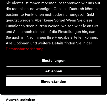
Sie nicht zustimmen möchten, beschränken wir uns auf
die technisch-notwendigen Cookies. Dadurch können
bestimmte Funktionen nicht oder nur eingeschränkt
genutzt werden. Aber keine Sorge! Wenn Sie diese
Funktionen doch nutzen wollen, weisen wir Sie an Ort
und Stelle noch einmal auf die Einstellungen hin, damit
Sie auch im Nachhinein Ihre Freigabe erteilen können.
Traick 5 SL
Alle Optionen und weitere Details finden Sie in der
Datenschutzerklärung
.
Preis
140,00 €
inkl. MwSt.,
zzgl. Versandkosten
Farbe
Einstellungen
Ablehnen
Größe
Einverstanden
3
M
Auswahl aufheben