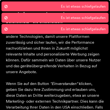
Wir nutzen Cookies um unsere Dienste
zu erbringen und zu verbessern.
Datenschutz - Sie entscheiden!
Sport 2000 und unsere Partner nutzen Cookies und
Bekleidung
Schuhe
Ausrüstung
Sale
Gutscheine
Blog
Über 
andere Technologien, damit unsere Plattformen
zuverlässig und sicher laufen, wir die Performance
nachvollziehen und Ihnen in Zukunft möglichst
relevante Inhalte und personalisierte Werbung zeigen
können. Dafür sammeln wir Daten über unsere Nutzer
und das geräteübergreifende Verhalten in Bezug auf
unsere Angebote.
Wenn Sie auf den Button
"Einverstanden"
klicken,
geben Sie dazu Ihre Zustimmung und erlauben uns,
diese Daten an Dritte weiterzugeben, etwa an unsere
Marketing- oder externen Technikpartner. Dies kann die
Verarbeitung Ihrer Daten in den USA einschließen. Falls