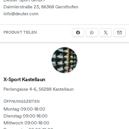
76 cm - 82 cm
Daimlerstraße 23, 86368 Gersthofen
info@deuter.com
S
89 cm - 95 cm
PRODUKT TEILEN
S
83 cm - 89 cm
M
96 cm - 102 cm
X-Sport Kastellaun
Perlengasse 4-6, 56288 Kastellaun
M
90 cm - 96 cm
ÖFFNUNGSZEITEN
Montag 09:00-18:00
L
Dienstag 09:00-18:00
103 cm - 109
Mittwoch 09:00-18:00
cmBefestigungsschlaufenSchlüsselclipElastische &