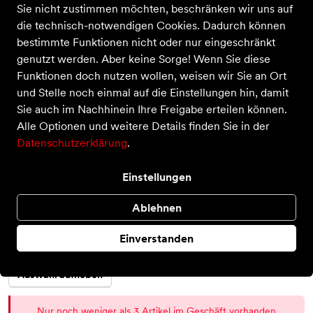
Sie nicht zustimmen möchten, beschränken wir uns auf
die technisch-notwendigen Cookies. Dadurch können
bestimmte Funktionen nicht oder nur eingeschränkt
genutzt werden. Aber keine Sorge! Wenn Sie diese
Funktionen doch nutzen wollen, weisen wir Sie an Ort
Neyland 3/4
und Stelle noch einmal auf die Einstellungen hin, damit
Sie auch im Nachhinein Ihre Freigabe erteilen können.
Preis
44,95 €
inkl. MwSt.,
zzgl. Versandkosten
Alle Optionen und weitere Details finden Sie in der
Statt:
60,00 €
−25%
Datenschutzerklärung
.
Farbe
Einstellungen
Ablehnen
Größe
40
46
Einverstanden
Auswahl aufheben
Nur noch weniger als 3 Artikel im Geschäft vorhanden.