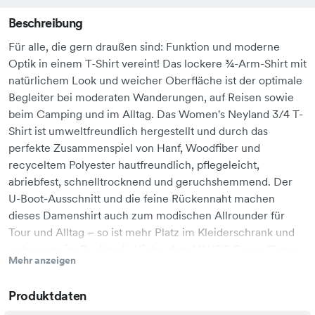
Beschreibung
Für alle, die gern draußen sind: Funktion und moderne
Optik in einem T-Shirt vereint! Das lockere ¾-Arm-Shirt mit
natürlichem Look und weicher Oberfläche ist der optimale
Begleiter bei moderaten Wanderungen, auf Reisen sowie
beim Camping und im Alltag. Das Women's Neyland 3/4 T-
Shirt ist umweltfreundlich hergestellt und durch das
perfekte Zusammenspiel von Hanf, Woodfiber und
recyceltem Polyester hautfreundlich, pflegeleicht,
abriebfest, schnelltrocknend und geruchshemmend. Der
U-Boot-Ausschnitt und die feine Rückennaht machen
dieses Damenshirt auch zum modischen Allrounder für
Tour und Alltag – so ist mehr Platz im Kleiderschrank und
unterwegs im Rucksack. Hinter dem VAUDE Green Shape-
Mehr anzeigen
Label steckt ein umweltfreundliches, funktionelles Produkt
aus nachhaltigen, bluesign® zertifizierten Materialien.3/4
Produktdaten
Ärmel überschnittene Schulter U-Boot Ausschnitt Yes