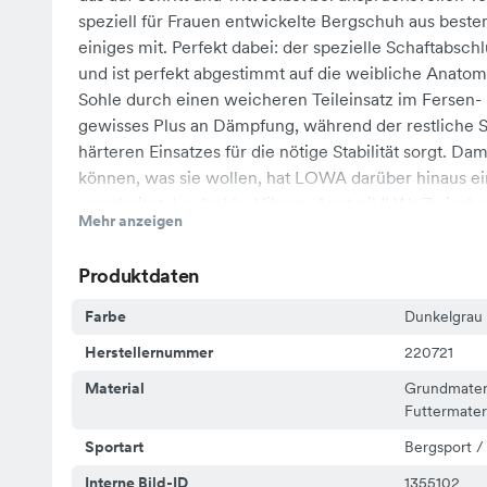
speziell für Frauen entwickelte Bergschuh aus bes
einiges mit. Perfekt dabei: der spezielle Schaftabsch
und ist perfekt abgestimmt auf die weibliche Anatomi
Sohle durch einen weicheren Teileinsatz im Fersen- 
gewisses Plus an Dämpfung, während der restliche 
härteren Einsatzes für die nötige Stabilität sorgt. 
können, was sie wollen, hat LOWA darüber hinaus e
verarbeitet. Laufsohle: Vibram Apptrail II Ws Zwis
Mehr anzeigen
Leistenweite: normal Einsatzgebiet:
Bergwanderungen,Mehrtageswanderungen,Pilgerw
Produktdaten
Farbe
Dunkelgrau
Herstellernummer
220721
Material
Grundmater
Futtermate
Sportart
Bergsport 
Interne Bild-ID
1355102