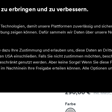
zu erbringen und zu verbessern.
cheine
echnologien, damit unsere Plattformen zuverlässig und sicher
Werbung zeigen können. Dafür sammeln wir Daten über unsere Nu
Mauria EVO GTX
e dazu Ihre Zustimmung und erlauben uns, diese Daten an Drit
 den USA einschließen. Falls Sie nicht zustimmen möchten, bes
schränkt genutzt werden. Aber keine Sorge! Wenn Sie diese F
h im Nachhinein Ihre Freigabe erteilen können. Alle Optionen un
Mauria EVO
Preis
290,00 €
inkl. MwSt.
Farbe