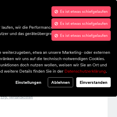
Es ist etwas schiefgelaufen
Kontrast
Mein Konto
Wunschliste
Warenkorb
Blog
Über uns
 laufen, wir die Performance nachvollziehen und Ihnen in
tzer und das geräteübergreifende Verhalten in Bezug auf
te weiterzugeben, etwa an unsere Marketing- oder externen
chränken wir uns auf die technisch-notwendigen Cookies.
unktionen doch nutzen wollen, weisen wir Sie an Ort und
d weitere Details finden Sie in der
Datenschutzerklärung
.
 GTX
Einstellungen
Ablehnen
Einverstanden
,
zzgl. Versandkosten