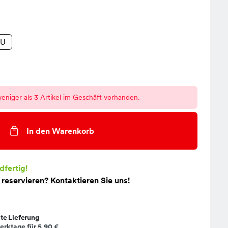
EU
eniger als 3 Artikel im Geschäft vorhanden.
In den Warenkorb
dfertig!
t
reservieren
? Kontaktieren Sie uns!
te Lieferung
erktage für
5,90 €