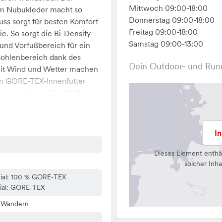
Mittwoch 09:00-18:00
tem Nubukleder macht so
Donnerstag 09:00-18:00
luss sorgt für besten Komfort
Freitag 09:00-18:00
e. So sorgt die Bi-Density-
Samstag 09:00-13:00
und Vorfußbereich für ein
Sohlenbereich dank des
Dein Outdoor- und Run
Damit Wind und Wetter machen
in GORE-TEX-Innenfutter
chensohle: Lowa DuraPU®
anderungen,Fernwanderungen
I
Dieses Element enthä
solcher Inha
ial: 100 % GORE-TEX
rial: GORE-TEX
/ Wandern