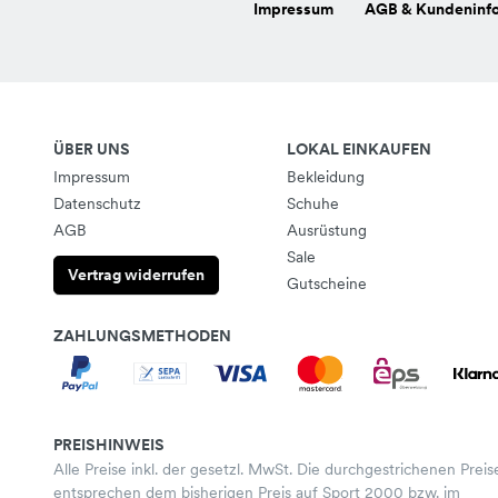
Impressum
AGB & Kundeninf
ÜBER UNS
LOKAL EINKAUFEN
Impressum
Bekleidung
Datenschutz
Schuhe
AGB
Ausrüstung
Sale
Vertrag widerrufen
Gutscheine
ZAHLUNGSMETHODEN
PREISHINWEIS
Alle Preise inkl. der gesetzl. MwSt. Die durchgestrichenen Preis
entsprechen dem bisherigen Preis auf Sport 2000 bzw. im