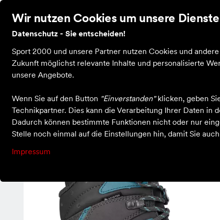
Wir nutzen Cookies um unsere Dienste 
Datenschutz - Sie entscheiden!
Bekleidung
Schuhe
Ausrüstung
Sale
Guts
Sport 2000 und unsere Partner nutzen Cookies und andere T
Zukunft möglichst relevante Inhalte und personalisierte 
unsere Angebote.
Einkaufen bei X-Sport Kastellaun
Schuhe
Outdoorschuhe
Wenn Sie auf den Button
"Einverstanden"
klicken, geben Si
Technikpartner. Dies kann die Verarbeitung Ihrer Daten in
Dadurch können bestimmte Funktionen nicht oder nur einge
Stelle noch einmal auf die Einstellungen hin, damit Sie auc
Impressum