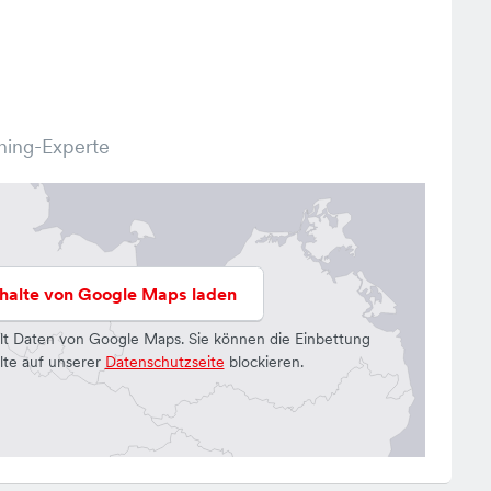
ning-Experte
nhalte von Google Maps laden
lt Daten von Google Maps. Sie können die Einbettung
lte auf unserer
Datenschutzseite
blockieren.