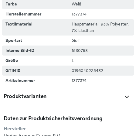
Farbe
Weiß
Herstellernummer
1377374
Textilmaterial
Hauptmaterial: 93% Polyester,
7% Elasthan
Sportart
Golf
Interne Bild-ID
1530758
Größe
L
GTIN13
0196040225432
Artikelnummer
1377374
Produktvarianten
Daten zur Produktsicherheitsverordnung
Hersteller
Under Armour Europe B.V.