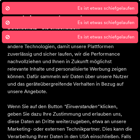
Wir nutzen Cookies um unsere Dienste
zu erbringen und zu verbessern.
Datenschutz - Sie entscheiden!
Sport 2000 und unsere Partner nutzen Cookies und
Bekleidung
Schuhe
Ausrüstung
Sale
Gutscheine
Blog
Über 
andere Technologien, damit unsere Plattformen
zuverlässig und sicher laufen, wir die Performance
-27 %
nachvollziehen und Ihnen in Zukunft möglichst
relevante Inhalte und personalisierte Werbung zeigen
können. Dafür sammeln wir Daten über unsere Nutzer
und das geräteübergreifende Verhalten in Bezug auf
unsere Angebote.
Wenn Sie auf den Button
"Einverstanden"
klicken,
geben Sie dazu Ihre Zustimmung und erlauben uns,
diese Daten an Dritte weiterzugeben, etwa an unsere
Marketing- oder externen Technikpartner. Dies kann die
Verarbeitung Ihrer Daten in den USA einschließen. Falls