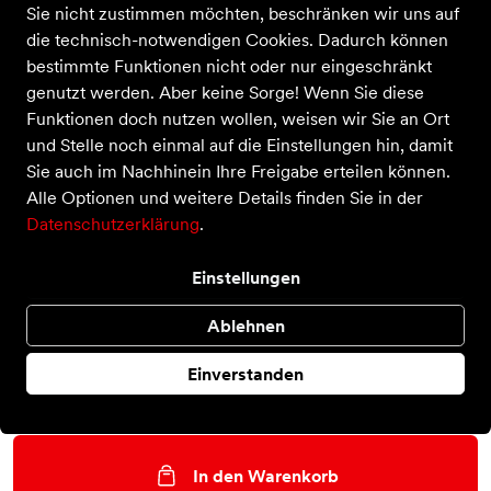
Sie nicht zustimmen möchten, beschränken wir uns auf
die technisch-notwendigen Cookies. Dadurch können
bestimmte Funktionen nicht oder nur eingeschränkt
Innox PRO GTX Mid
genutzt werden. Aber keine Sorge! Wenn Sie diese
Preis
200,00 €
Funktionen doch nutzen wollen, weisen wir Sie an Ort
inkl. MwSt.,
zzgl. Versandkosten
und Stelle noch einmal auf die Einstellungen hin, damit
Farbe
Sie auch im Nachhinein Ihre Freigabe erteilen können.
Alle Optionen und weitere Details finden Sie in der
Datenschutzerklärung
.
Größe
Einstellungen
38 EU
41 EU
Ablehnen
Auswahl aufheben
Einverstanden
Nur noch weniger als 3 Artikel im Geschäft vorhanden.
In den Warenkorb