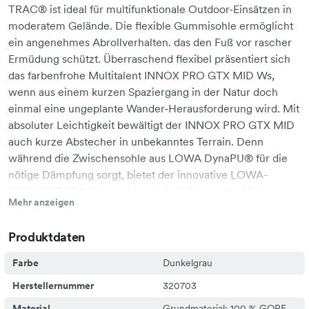
TRAC® ist ideal für multifunktionale Outdoor-Einsätzen in
moderatem Gelände. Die flexible Gummisohle ermöglicht
ein angenehmes Abrollverhalten. das den Fuß vor rascher
Ermüdung schützt. Überraschend flexibel präsentiert sich
das farbenfrohe Multitalent INNOX PRO GTX MID Ws,
wenn aus einem kurzen Spaziergang in der Natur doch
einmal eine ungeplante Wander-Herausforderung wird. Mit
absoluter Leichtigkeit bewältigt der INNOX PRO GTX MID
auch kurze Abstecher in unbekanntes Terrain. Denn
während die Zwischensohle aus LOWA DynaPU® für die
nötige Dämpfung sorgt, bietet der innovative LOWA-
MONOWRAP®-Rahmen beste Fuß-Führung bei jedem
Mehr anzeigen
Schritt im Gelände. Laufsohle: Lowa®Multi Trac®
Zwischensohle: Lowa DynaPU® Leistenweite: normal
Produktdaten
Einsatzgebiet:
Speedhiking,Tageswanderung,Hundespaziergänge
Farbe
Dunkelgrau
Herstellernummer
320703
Material
Grundmaterial: 100 % GORE-