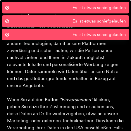
Wir nutzen Cookies um unsere Dienste
Es ist etwas schiefgelaufen
zu erbringen und zu verbessern.
Datenschutz - Sie entscheiden!
Sport 2000 und unsere Partner nutzen Cookies und
Bekleidung
Schuhe
Ausrüstung
Sale
Gutscheine
Blog
Über 
andere Technologien, damit unsere Plattformen
zuverlässig und sicher laufen, wir die Performance
nachvollziehen und Ihnen in Zukunft möglichst
relevante Inhalte und personalisierte Werbung zeigen
können. Dafür sammeln wir Daten über unsere Nutzer
und das geräteübergreifende Verhalten in Bezug auf
unsere Angebote.
Wenn Sie auf den Button
"Einverstanden"
klicken,
geben Sie dazu Ihre Zustimmung und erlauben uns,
diese Daten an Dritte weiterzugeben, etwa an unsere
Marketing- oder externen Technikpartner. Dies kann die
Verarbeitung Ihrer Daten in den USA einschließen. Falls