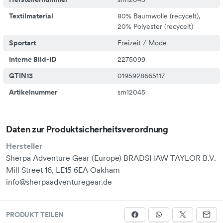
SchulternähteHemdzipfelsaumHPS: 31'
Textilmaterial
80% Baumwolle (recycelt),
20% Polyester (recycelt)
Sportart
Freizeit / Mode
Interne Bild-ID
2275099
GTIN13
0195928665117
Artikelnummer
sm12045
Daten zur Produktsicherheitsverordnung
Hersteller
Sherpa Adventure Gear (Europe) BRADSHAW TAYLOR B.V.
Mill Street 16, LE15 6EA Oakham
info@sherpaadventuregear.de
PRODUKT TEILEN