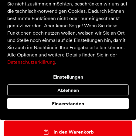
Sie nicht zustimmen möchten, beschränken wir uns auf
die technisch-notwendigen Cookies. Dadurch können
bestimmte Funktionen nicht oder nur eingeschränkt
Dharan
genutzt werden. Aber keine Sorge! Wenn Sie diese
Preis
61,95 €
Funktionen doch nutzen wollen, weisen wir Sie an Ort
inkl. MwSt.,
zzgl. Versandkosten
und Stelle noch einmal auf die Einstellungen hin, damit
Farbe
Sie auch im Nachhinein Ihre Freigabe erteilen können.
Alle Optionen und weitere Details finden Sie in der
Datenschutzerklärung
.
Größe
Einstellungen
M
Ablehnen
Auswahl aufheben
Einverstanden
Nur noch weniger als 3 Artikel im Geschäft vorhanden.
In den Warenkorb