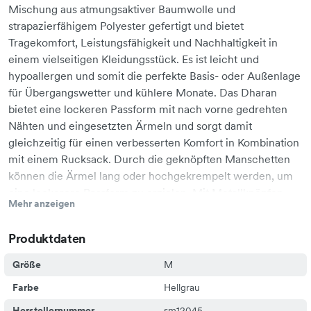
Mischung aus atmungsaktiver Baumwolle und
strapazierfähigem Polyester gefertigt und bietet
Tragekomfort, Leistungsfähigkeit und Nachhaltigkeit in
einem vielseitigen Kleidungsstück. Es ist leicht und
hypoallergen und somit die perfekte Basis- oder Außenlage
für Übergangswetter und kühlere Monate. Das Dharan
bietet eine lockeren Passform mit nach vorne gedrehten
Nähten und eingesetzten Ärmeln und sorgt damit
gleichzeitig für einen verbesserten Komfort in Kombination
mit einem Rucksack. Durch die geknöpften Manschetten
können die Ärmel lang oder hochgekrempelt werden, um
eine lockerere Passform zu erzielen. Mit Metallknöpfen,
Mehr anzeigen
einer Brusttasche und einem Hemdsaum ist das Dharan ein
klassisches Hemd, das sich vielseitig kombinieren lässt. Für
Produktdaten
jeden Artikel, den Sie kaufen, kann ein Kind in Nepal einen
Tag in die Schule gehen. Leichtes, atmungsaktives
Größe
M
Mischgewebe aus recycelter Baumwolle und recyceltem
Farbe
Hellgrau
PolyesterKugelärmelMetallknöpfeEinzelne
BrusttascheNach vorne gedrehte
Herstellernummer
sm12045