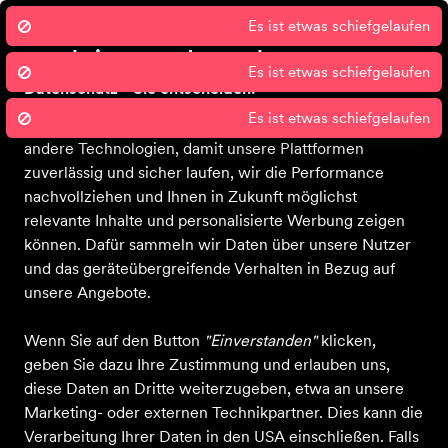
Es ist etwas schiefgelaufen
Wir nutzen Cookies um unsere Dienste
zu erbringen und zu verbessern.
Es ist etwas schiefgelaufen
Datenschutz - Sie entscheiden!
Es ist etwas schiefgelaufen
Sport 2000 und unsere Partner nutzen Cookies und
Bekleidung
Schuhe
Ausrüstung
Sale
Gutscheine
Blog
Über 
andere Technologien, damit unsere Plattformen
zuverlässig und sicher laufen, wir die Performance
nachvollziehen und Ihnen in Zukunft möglichst
relevante Inhalte und personalisierte Werbung zeigen
können. Dafür sammeln wir Daten über unsere Nutzer
und das geräteübergreifende Verhalten in Bezug auf
unsere Angebote.
Wenn Sie auf den Button
"Einverstanden"
klicken,
geben Sie dazu Ihre Zustimmung und erlauben uns,
diese Daten an Dritte weiterzugeben, etwa an unsere
Marketing- oder externen Technikpartner. Dies kann die
Verarbeitung Ihrer Daten in den USA einschließen. Falls