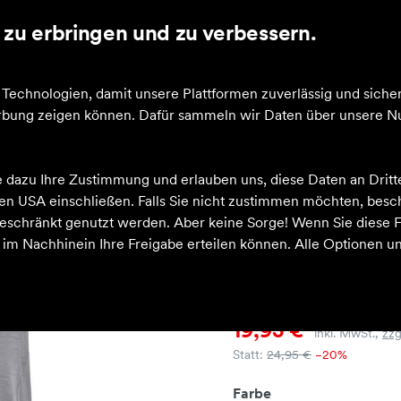
zu erbringen und zu verbessern.
cheine
echnologien, damit unsere Plattformen zuverlässig und sicher
Werbung zeigen können. Dafür sammeln wir Daten über unsere Nu
esigned for Training Workout
e dazu Ihre Zustimmung und erlauben uns, diese Daten an Drit
 den USA einschließen. Falls Sie nicht zustimmen möchten, bes
-20 %
schränkt genutzt werden. Aber keine Sorge! Wenn Sie diese F
h im Nachhinein Ihre Freigabe erteilen können. Alle Optionen un
Designed for
Preis
19,95 €
inkl. MwSt.,
zzg
Statt:
24,95 €
−20%
Farbe