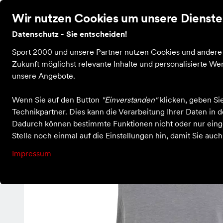
Wir nutzen Cookies um unsere Dienste 
Datenschutz - Sie entscheiden!
Bekleidung
Schuhe
Ausrüstung
Sale
Guts
Sport 2000 und unsere Partner nutzen Cookies und andere T
Zukunft möglichst relevante Inhalte und personalisierte 
unsere Angebote.
Einkaufen bei X-Sport Kastellaun
Kleidung
Shirts & Tops
D
Wenn Sie auf den Button
"Einverstanden"
klicken, geben Si
Technikpartner. Dies kann die Verarbeitung Ihrer Daten in
Dadurch können bestimmte Funktionen nicht oder nur einge
Stelle noch einmal auf die Einstellungen hin, damit Sie auc
Impressum