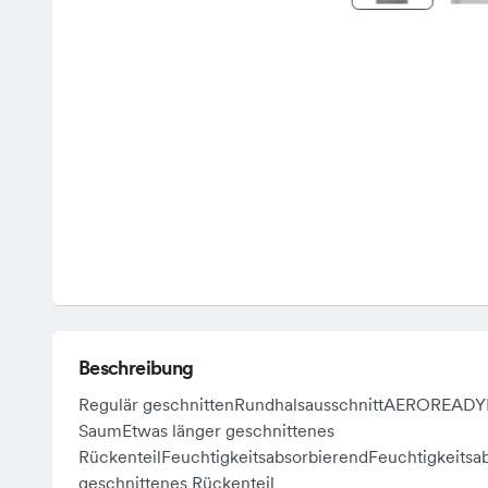
Beschreibung
Regulär geschnittenRundhalsausschnittAEROREAD
SaumEtwas länger geschnittenes
RückenteilFeuchtigkeitsabsorbierendFeuchtigkeitsa
geschnittenes Rückenteil