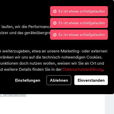
Es ist etwas schiefgelaufen
Es ist etwas schiefgelaufen
Es ist etwas schiefgelaufen
Kontrast
Mein Konto
Wunschliste
Warenkorb
Blog
Über uns
 laufen, wir die Performance nachvollziehen und Ihnen in
tzer und das geräteübergreifende Verhalten in Bezug auf
te weiterzugeben, etwa an unsere Marketing- oder externen
chränken wir uns auf die technisch-notwendigen Cookies.
unktionen doch nutzen wollen, weisen wir Sie an Ort und
d weitere Details finden Sie in der
Datenschutzerklärung
.
 Training Workout
Einstellungen
Ablehnen
Einverstanden
l. Versandkosten