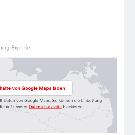
ning-Experte
nhalte von Google Maps laden
lt Daten von Google Maps. Sie können die Einbettung
lte auf unserer
Datenschutzseite
blockieren.