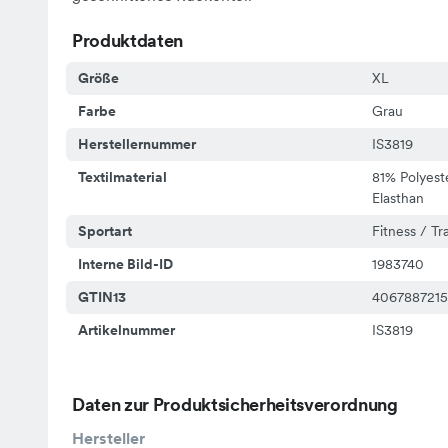
Produktdaten
Größe
XL
Farbe
Grau
Herstellernummer
IS3819
Textilmaterial
81% Polyeste
Elasthan
Sportart
Fitness / Tr
Interne Bild-ID
1983740
GTIN13
406788721
Artikelnummer
IS3819
Daten zur Produktsicherheitsverordnung
Hersteller