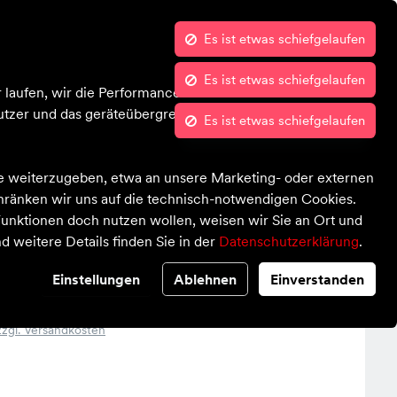
Kontrast
Mein Konto
Wunschliste
Warenkorb
Blog
Über uns
 laufen, wir die Performance nachvollziehen und Ihnen in
tzer und das geräteübergreifende Verhalten in Bezug auf
te weiterzugeben, etwa an unsere Marketing- oder externen
chränken wir uns auf die technisch-notwendigen Cookies.
unktionen doch nutzen wollen, weisen wir Sie an Ort und
d weitere Details finden Sie in der
Datenschutzerklärung
.
it
Einstellungen
Ablehnen
Einverstanden
zzgl. Versandkosten