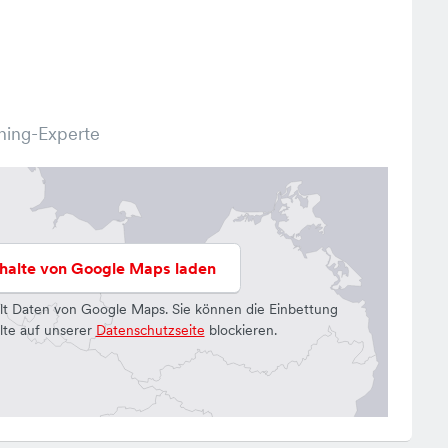
ning-Experte
nhalte von Google Maps laden
lt Daten von Google Maps. Sie können die Einbettung
lte auf unserer
Datenschutzseite
blockieren.