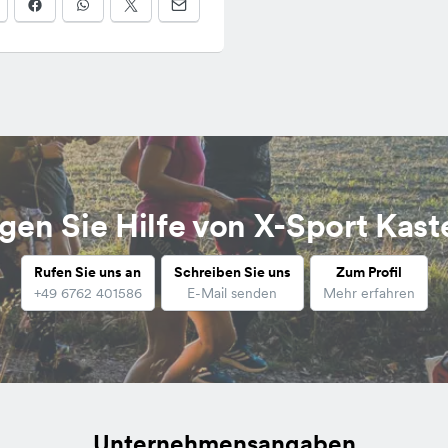
gen Sie Hilfe von X-Sport Kast
Rufen Sie uns an
Schreiben Sie uns
Zum Profil
+49 6762 401586
E-Mail senden
Mehr erfahren
Unternehmensangaben