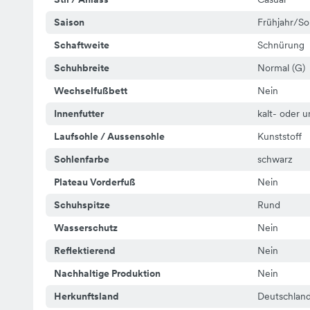
Saison
Frühjahr/S
Schaftweite
Schnürung
Schuhbreite
Normal (G)
Wechselfußbett
Nein
Innenfutter
kalt- oder u
Laufsohle / Aussensohle
Kunststoff
Sohlenfarbe
schwarz
Plateau Vorderfuß
Nein
Schuhspitze
Rund
Wasserschutz
Nein
Reflektierend
Nein
Nachhaltige Produktion
Nein
Herkunftsland
Deutschlan