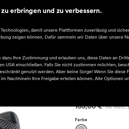
zu erbringen und zu verbessern.
cheine
echnologien, damit unsere Plattformen zuverlässig und sicher
Werbung zeigen können. Dafür sammeln wir Daten über unsere Nu
e dazu Ihre Zustimmung und erlauben uns, diese Daten an Drit
 den USA einschließen. Falls Sie nicht zustimmen möchten, bes
schränkt genutzt werden. Aber keine Sorge! Wenn Sie diese F
h im Nachhinein Ihre Freigabe erteilen können. Alle Optionen un
Beat anthraz
Preis
165,00 €
inkl. MwSt.,
Farbe