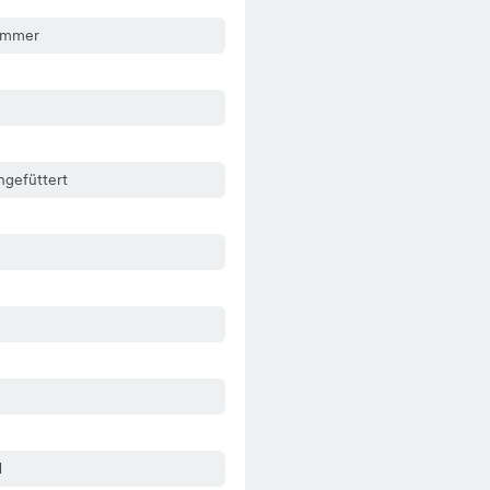
ommer
ngefüttert
d