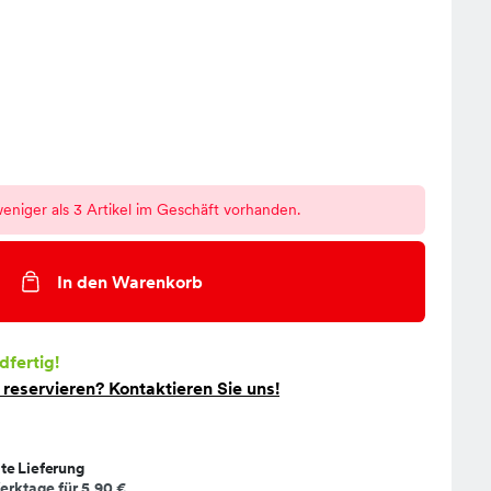
eniger als 3 Artikel im Geschäft vorhanden.
In den Warenkorb
dfertig!
t
reservieren
? Kontaktieren Sie uns!
te Lieferung
erktage für
5,90 €