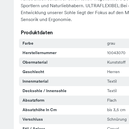
Sportlern und Naturliebhabern. ULTRAFLEXIBEL:Bei 
Entwicklung unserer Sohle liegt der Fokus auf den M
Sensorik und Ergonomie.
Produktdaten
Farbe
grau
Herstellernummer
10043070
Obermaterial
Kunststoff
Geschlecht
Herren
Innenmaterial
Textil
Decksohle / Innensohle
Textil
Absatzform
Flach
Absatzhöhe In Cm
bis 3,5 cm
Verschluss
Schnürung
Stil / Anlass
Casual