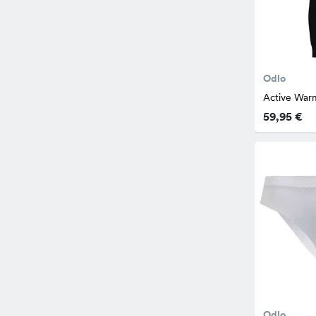
Odlo
Active War
59,95 €
Odlo