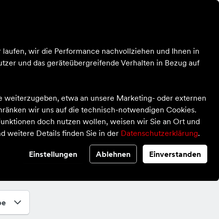
Kontrast
Mein Konto
Wunschliste
Warenkorb
Blog
Über uns
 laufen, wir die Performance nachvollziehen und Ihnen in
tzer und das geräteübergreifende Verhalten in Bezug auf
te weiterzugeben, etwa an unsere Marketing- oder externen
chränken wir uns auf die technisch-notwendigen Cookies.
unktionen doch nutzen wollen, weisen wir Sie an Ort und
d weitere Details finden Sie in der
Datenschutzerklärung
.
Einstellungen
Ablehnen
Einverstanden
pe