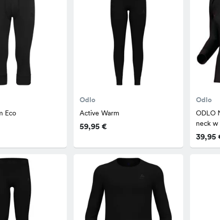
Odlo
Odlo
m Eco
Active Warm
ODLO N
neck w
59,95 €
39,95 