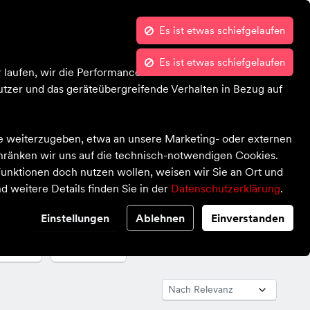
Es ist etwas schiefgelaufen
Kontrast
Mein Konto
Wunschliste
Warenkorb
Blog
Über uns
 laufen, wir die Performance nachvollziehen und Ihnen in
tzer und das geräteübergreifende Verhalten in Bezug auf
te weiterzugeben, etwa an unsere Marketing- oder externen
chränken wir uns auf die technisch-notwendigen Cookies.
unktionen doch nutzen wollen, weisen wir Sie an Ort und
d weitere Details finden Sie in der
Datenschutzerklärung
.
Einstellungen
Ablehnen
Einverstanden
pe
Marke