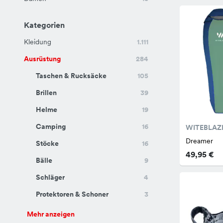
Kategorien
Kleidung
1.111
Ausrüstung
284
Taschen & Rucksäcke
105
Brillen
39
Helme
19
Camping
16
WITEBLAZ
Dreamer
Stöcke
16
49,95 €
Bälle
9
Schläger
4
Protektoren & Schoner
3
Mehr anzeigen