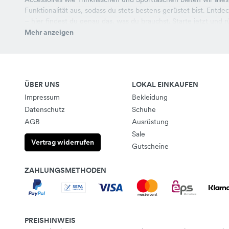
Funktionalität aus, sodass du stets bestens gerüstet bist. Entde
– hier findest du genau das, was du brauchst. Starte jetzt und 
Mehr anzeigen
ÜBER UNS
LOKAL EINKAUFEN
Impressum
Bekleidung
Datenschutz
Schuhe
AGB
Ausrüstung
Sale
Vertrag widerrufen
Gutscheine
ZAHLUNGSMETHODEN
PREISHINWEIS