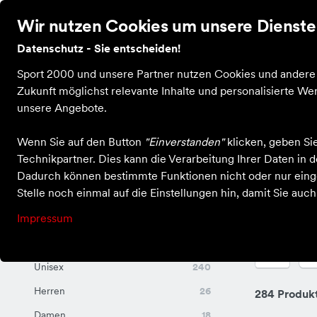
Wir nutzen Cookies um unsere Dienste 
Datenschutz - Sie entscheiden!
Bekleidung
Schuhe
Ausrüstung
Sale
Guts
Sport 2000 und unsere Partner nutzen Cookies und andere T
Zukunft möglichst relevante Inhalte und personalisierte 
unsere Angebote.
Wenn Sie auf den Button
"Einverstanden"
klicken, geben Si
Einkaufen bei X-Sport Kastellaun
Ausrüstung
Technikpartner. Dies kann die Verarbeitung Ihrer Daten in
Ausrüstung
Dadurch können bestimmte Funktionen nicht oder nur einge
Stelle noch einmal auf die Einstellungen hin, damit Sie auc
Impressum
Für Sie und Ihn
F
Unisex
240
Herren
26
284 Produk
Damen
18