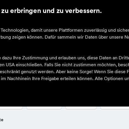
zu erbringen und zu verbessern.
cheine
echnologien, damit unsere Plattformen zuverlässig und sicher
Werbung zeigen können. Dafür sammeln wir Daten über unsere Nu
e dazu Ihre Zustimmung und erlauben uns, diese Daten an Drit
 den USA einschließen. Falls Sie nicht zustimmen möchten, bes
schränkt genutzt werden. Aber keine Sorge! Wenn Sie diese F
h im Nachhinein Ihre Freigabe erteilen können. Alle Optionen un
arbe
Sportart
Größe
Altersgrup
te