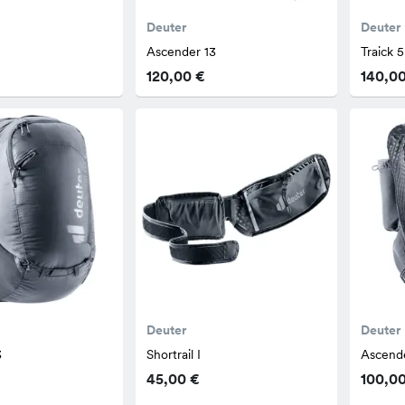
Deuter
Deuter
Ascender 13
Traick 
120,00 €
140,0
Deuter
Deuter
3
Shortrail I
Ascend
45,00 €
100,0