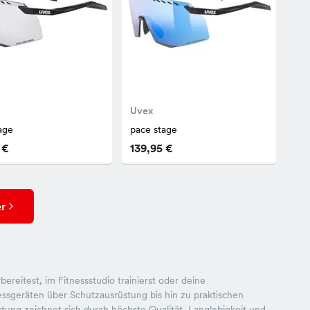
Uvex
age
pace stage
 €
139,95 €
r
reitest, im Fitnessstudio trainierst oder deine
ssgeräten über Schutzausrüstung bis hin zu praktischen
stung zeichnet sich durch höchste Qualität, Langlebigkeit und