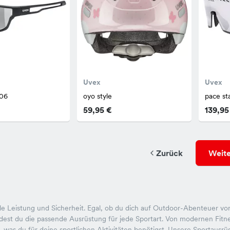
Uvex
Uvex
806
oyo style
pace st
59,95 €
139,95
Zurück
Weite
e Leistung und Sicherheit. Egal, ob du dich auf Outdoor-Abenteuer vorbe
est du die passende Ausrüstung für jede Sportart. Von modernen Fitne
, was du für deine sportlichen Aktivitäten benötigst. Unsere Sportausrü