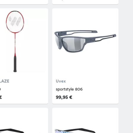
LAZE
Uvex
0
sportstyle 806
€
99,95 €