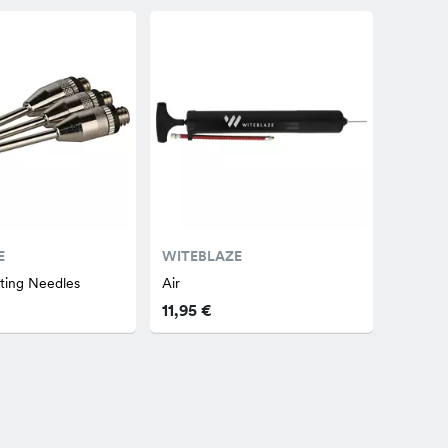
E
WITEBLAZE
ating Needles
Air
11,95 €