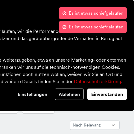
Es ist etwas schiefgelaufen
Kontrast
Mein Konto
Wunschliste
Warenkorb
Es ist etwas schiefgelaufen
Blog
Über uns
 laufen, wir die Performance nachvollziehen und Ihnen in
tzer und das geräteübergreifende Verhalten in Bezug auf
te weiterzugeben, etwa an unsere Marketing- oder externen
chränken wir uns auf die technisch-notwendigen Cookies.
unktionen doch nutzen wollen, weisen wir Sie an Ort und
d weitere Details finden Sie in der
Datenschutzerklärung
.
Einstellungen
Ablehnen
Einverstanden
pe
Marke