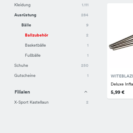
Kleidung
1.111
Ausrüstung
284
Bälle
9
Ballzubehör
2
Basketbälle
1
Fußbälle
1
Schuhe
250
Gutscheine
1
WITEBLAZ
Deluxe Infl
Filialen
5,99 €
X-Sport Kastellaun
2