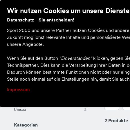
Wir nutzen Cookies um unsere Dienste 
Datenschutz - Sie entscheiden!
Bekleidung
Schuhe
Ausrüstung
Sale
Guts
Sport 2000 und unsere Partner nutzen Cookies und andere T
Zukunft möglichst relevante Inhalte und personalisierte 
unsere Angebote.
Wenn Sie auf den Button
"Einverstanden"
klicken, geben Si
Einkaufen bei X-Sport Kastellaun
Ausrüstung
Bälle
Ballzu
Technikpartner. Dies kann die Verarbeitung Ihrer Daten in
Ballzubehör
Dadurch können bestimmte Funktionen nicht oder nur einge
Stelle noch einmal auf die Einstellungen hin, damit Sie auc
Impressum
Für Sie und Ihn
F
Unisex
2
2 Produkte
Kategorien